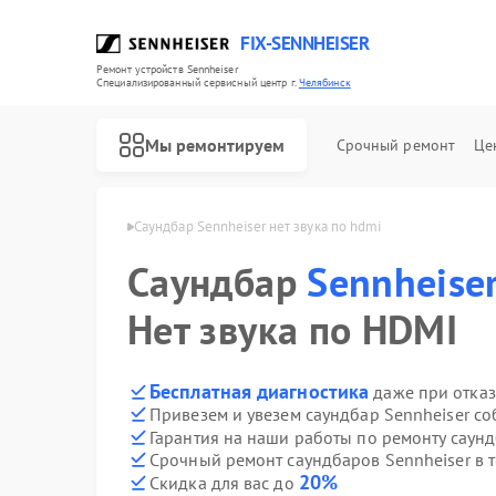
FIX-SENNHEISER
Ремонт устройств Sennheiser
Специализированный cервисный центр г.
Челябинск
Мы ремонтируем
Срочный ремонт
Це
heiser в Челябинске
Саундбар Sennheiser нет звука по hdmi
Саундбар
Sennheise
Ремонт наушников Sennheiser
Ремонт микрофонов Sennheiser
Нет звука по HDMI
Бесплатная диагностика
даже при отказ
Привезем и увезем саундбар Sennheiser с
Гарантия на наши работы по ремонту саун
Срочный ремонт саундбаров Sennheiser в 
20%
Скидка для вас до