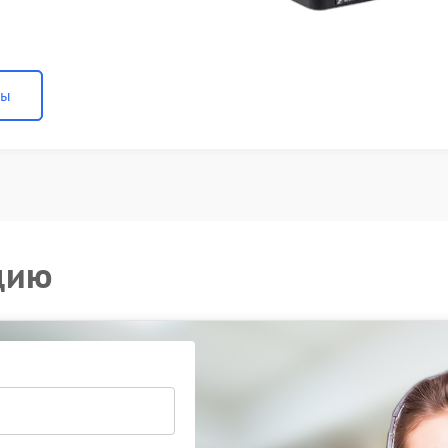
ны
цию