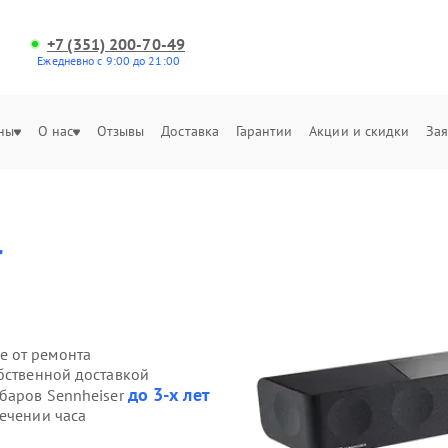
+7 (351) 200-70-49
Ежедневно с 9:00 до 21:00
ны
О нас
Отзывы
Доставка
Гарантии
Акции и скидки
Зая
r
е от ремонта
обственной доставкой
до 3-х лет
дбаров Sennheiser
течении часа