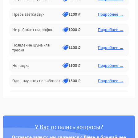
Связь
Прерывается звук
1200 ₽
Подробнее →
Механические повреждения
Не работает микрофон
1000 ₽
Подробнее →
Появление шума или
1100 ₽
Подробнее →
треска
Нет звука
1500 ₽
Подробнее →
Один наушник не работает
1500 ₽
Подробнее →
Тихий звук
1500 ₽
Подробнее →
Искажения
1500 ₽
Подробнее →
У Вас остались вопросы?
Треск
1500 ₽
Подробнее →
Оставьте заявку, мы свяжемся с Вами в ближайшее