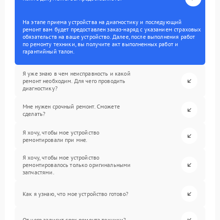
На этапе приема устройства на диагностику и последующий
ремонт вам будет предоставлен заказ-наряд с указанием страховых
обязательств на ваше устройство. Далее, после выполнения работ
по ремонту техники, вы получите акт выполненных работ и
гарантийный талон.
Я уже знаю в чем неисправность и какой
ремонт необходим. Для чего проводить
диагностику?
Мне нужен срочный ремонт. Сможете
сделать?
Я хочу, чтобы мое устройство
ремонтировали при мне.
Я хочу, чтобы мое устройство
ремонтировалось только оригинальными
запчастями.
Как я узнаю, что мое устройство готово?
От чего зависит срок ремонта техники?