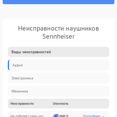
Неисправности наушников
Sennheiser
Виды неисправностей
Аудио
Электроника
Механика
Неисправности
Стоимость
Электропитание
Не работает одно ухо
1000 ₽
Подробнее →