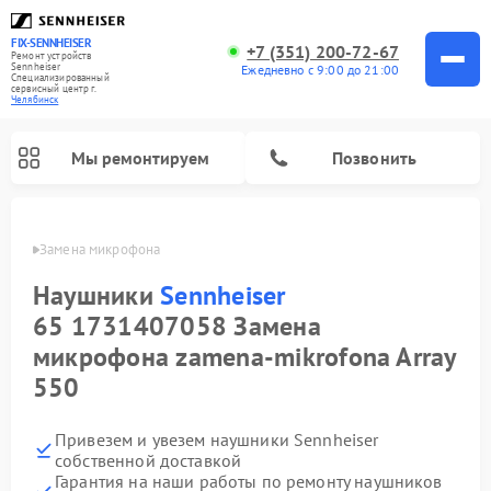
FIX-SENNHEISER
+7 (351) 200-72-67
Ремонт устройств
Sennheiser
Ежедневно с 9:00 до 21:00
Специализированный
cервисный центр г.
Челябинск
Мы ремонтируем
Позвонить
eiser
Замена микрофона
Наушники
Sennheiser
65 1731407058 Замена
микрофона zamena-mikrofona Array
550
Привезем и увезем наушники Sennheiser
собственной доставкой
Гарантия на наши работы по ремонту наушников